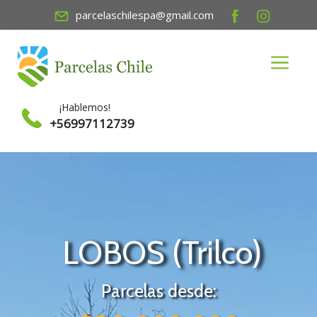
Saltar
parcelaschilespa@gmail.com
al
contenido
Menú
¡Hablemos!
+56997112739
LOBOS (Trilco)
Parcelas desde: