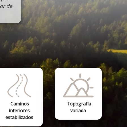
dor de
Caminos
Topografía
interiores
variada
estabilizados