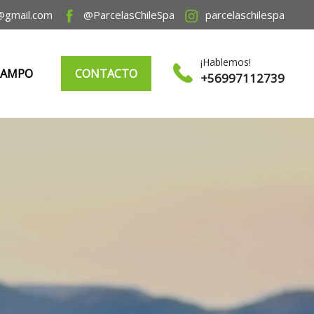
@gmail.com
@ParcelasChileSpa
parcelaschilespa
¡Hablemos!
CAMPO
CONTACTO
+56997112739