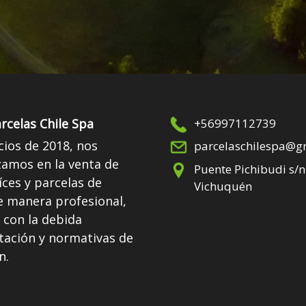
rcelas Chile Spa
+56997112739
cios de 2018, nos
parcelaschilespa@g
zamos en la venta de
Puente Pichibudi s/n
íces y parcelas de
Vichuquén
e manera profesional,
 con la debida
ación y normativas de
n.