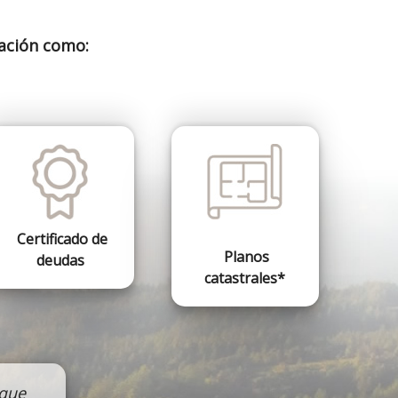
ación como:
Certificado de
Planos
deudas
catastrales*
 que