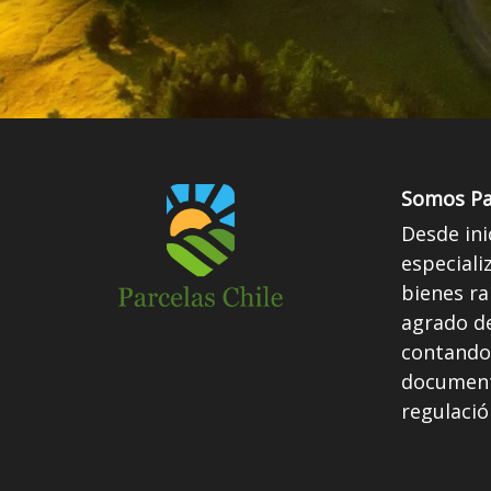
Somos Pa
Desde ini
especiali
bienes ra
agrado d
contando
document
regulació