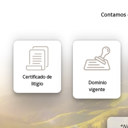
Contamos
Certificado de
Dominio
litigio
vigente
*Nu